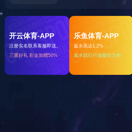
南佛园林
kaiyun.com
业务范围
资质荣誉
精选案例
公司资讯