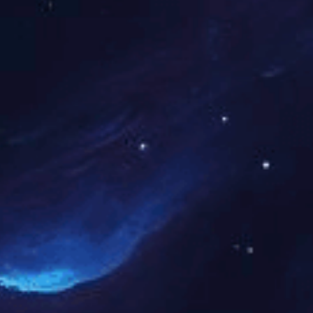
富荣工程
kaiyun.com
业务范围
精选案例
人工智能大数据
kaiyun.com
团队成员
精选案例