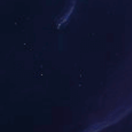
万庆置业
kaiyun.com
业务范围