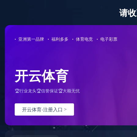
kaiyun.com
走进宝润
集团手册
集团概况
组织机构
资质荣誉
企业招聘
联系我们
宝润掠影