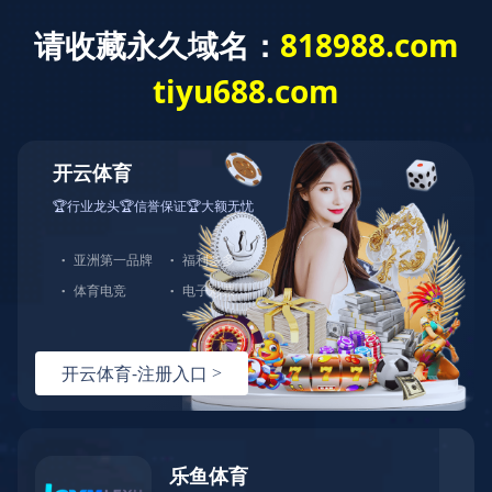
kaiyun.com
走进宝润
集团手册
集团概况
组织机构
资质荣誉
企业招聘
联系我们
宝润掠影