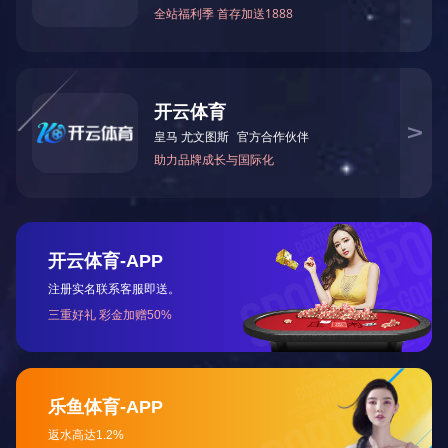
万庆置业
kaiyun.com
业务范围